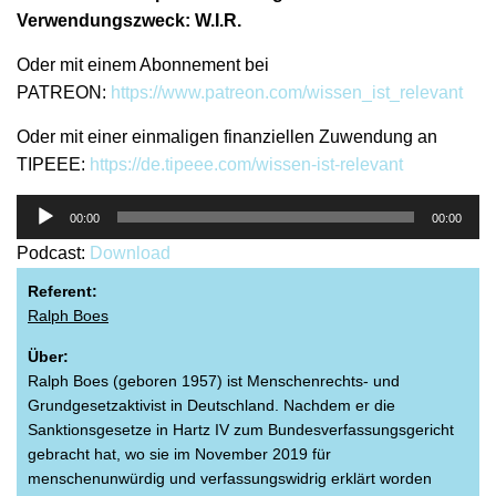
Verwendungszweck: W.I.R.
Oder mit einem Abonnement bei
PATREON:
https://www.patreon.com/wissen_ist_relevant
Oder mit einer einmaligen finanziellen Zuwendung an
TIPEEE:
https://de.tipeee.com/wissen-ist-relevant
Audio-
00:00
00:00
Player
Podcast:
Download
Referent:
Ralph Boes
Über:
Ralph Boes (geboren 1957) ist Menschenrechts- und
Grundgesetzaktivist in Deutschland. Nachdem er die
Sanktionsgesetze in Hartz IV zum Bundesverfassungsgericht
gebracht hat, wo sie im November 2019 für
menschenunwürdig und verfassungswidrig erklärt worden