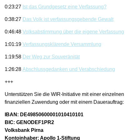
0:23:27
Ist das Grundgesetz eine
Verfassun
g?
0:38:27
D
as Volk ist verf
a
ssungsgebende Gewalt
0:46:48
Volksabstimmung über die eigene Verfassung
1:01:19
Verfassungsklä
r
ende Versammlung
1:19:58
Der Weg zur Souveränität
1:26:28
Abschlussgedank
e
n und Verabschiedung
+++
Unterstützen Sie die WIR-Initiative mit einer einzelnen
finanziellen Zuwendung oder mit einem Dauerauftrag:
IBAN: DE49850600001010410101
BIC: GENODEF1PR2
Volksbank Pirna
Kontoinhaber: Apollo 1-Stiftung