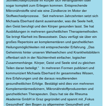
Stoffwechselprozesse im Körper sich verlangsamen oder
sogar komplett zum Erliegen kommen. Entsprechende
Mikronährstoffe sind wie eine Zündkerze im Motor der
Stoffwechselprozesse. Seit mehreren Jahrzehnten setzt sich
Michaela Eberhard damit auseinander, was die Seele heilt,
den Geist beruhigt und den Körper gesunden lasst. Sie hat
Ausbildungen in mehreren ganzheitlichen Therapiemethoden.
Sie bringt Klarheit ins Bewusstsein. Dazu verfügt sie über ein
großes Repertoire an komplementären und ganzheitlichen
Heilungsmöglichkeiten mit entsprechender Erfahrung. „Das
Geheimnis hinter unseren Wehwehchen und Krankheitsbildern
offenbart sich in der Nüchternheit einfacher, logischer
Zusammenhänge. Körper, Geist und Seele sind zu gleichen
Teilen daran beteiligt.“ In mehreren Formen publiziert und
kommuniziert Michaela Eberhard ihr gesammeltes Wissen,
ihre Erfahrungen und die daraus resultierenden
gesundheitlichen Erfolge. Bestätigt wird dies von mehreren
Komplementärmedizinern, Mikronährstoffproduzenten und
ganzheitlichen Therapeuten. Dazu hat sie die Rheuma
Akademie GmbH in Graz gegründet und spannt mit „Fokus
Gesundheit“ den Bogen zu allgemeiner Gesundheit und